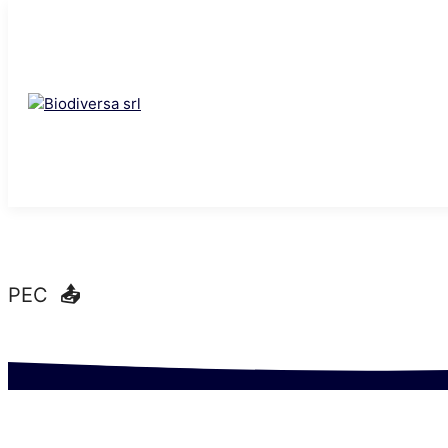
Vai al contenuto
Sede legale 🗺️ Via Roma 31, Treviso (TV), Ital
Call ☎️ (+39) 338 7678010
Mail
📩
ngs@biodiversa.it
PEC
📤
biodiversasrl@pecitaly.eu